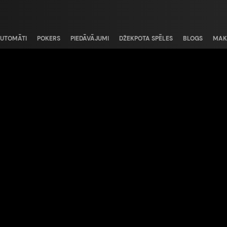
AUTOMĀTI
POKERS
PIEDĀVĀJUMI
DŽEKPOTA SPĒLES
BLOGS
MAK