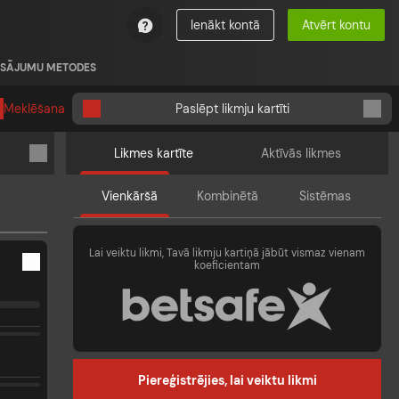
Ienākt kontā
Atvērt kontu
SĀJUMU METODES
Meklēšana
Paslēpt likmju kartīti
Likmes kartīte
Aktīvās likmes
Vienkāršā
Kombinētā
Sistēmas
Lai veiktu likmi, Tavā likmju kartiņā jābūt vismaz vienam
koeficientam
Piereģistrējies, lai veiktu likmi