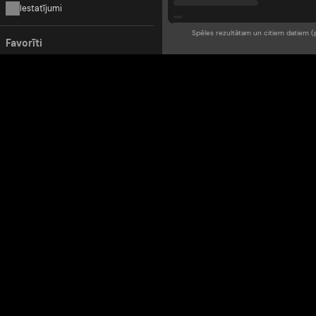
Iestatījumi
Spēles rezultātam un citiem datiem (pi
Favorīti
Noklikšķiniet uz zvaigznītes ikonas, lai
pievienotu izlasei
Populārākie turnīri un līgas
UEFA Čempionu Līga
Eiropas līga
Konferenču līga
eFutbola Battle - 8 spēles
minūtes
Austrijas Regionalliga