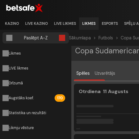
KAZINO
LIVE KAZINO
LIVE LIKMES
LIKMES
ESPORTS
SPĒĻU 
Paslēpt A-Z
Sākumlapa
>
Futbols
>
Copa Su
Copa Sudamerica
Likmes
LIVE likmes
Spēles
Uzvarētājs
Drīzumā
Otrdiena
11 Augusts
Augstāks koef.
170
Statistika un rezultāti
Likmju vēsture