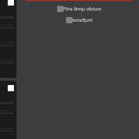
Pilna likmju vēsture
Iestatījumi