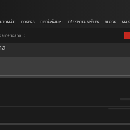
AUTOMĀTI
POKERS
PIEDĀVĀJUMI
DŽEKPOTA SPĒLES
BLOGS
MAK
damericana
>
na