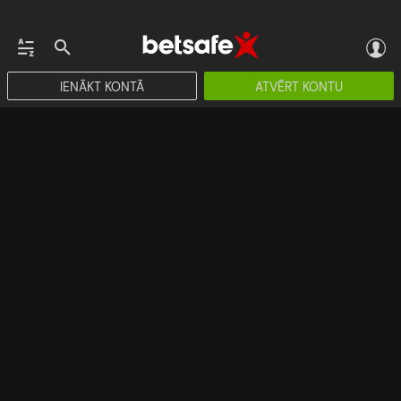
IENĀKT KONTĀ
ATVĒRT KONTU