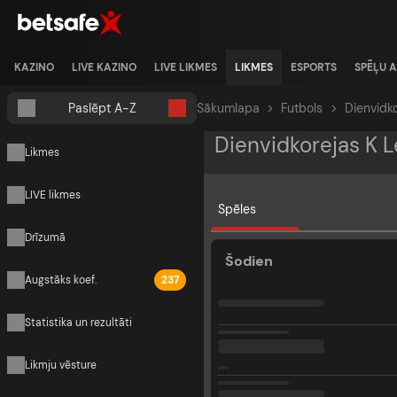
KAZINO
LIVE KAZINO
LIVE LIKMES
LIKMES
ESPORTS
SPĒĻU 
Paslēpt A-Z
Sākumlapa
>
Futbols
>
Dienvidk
Dienvidkorejas K 
Likmes
LIVE likmes
Spēles
Drīzumā
Šodien
Augstāks koef.
237
Statistika un rezultāti
Likmju vēsture