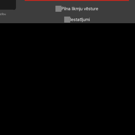
Pilna likmju vēsture
izību
Iestatījumi