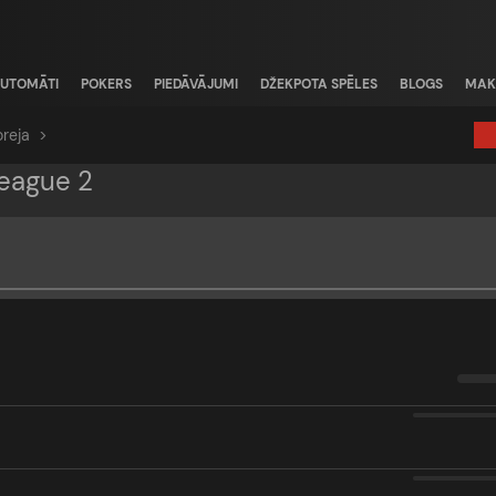
AUTOMĀTI
POKERS
PIEDĀVĀJUMI
DŽEKPOTA SPĒLES
BLOGS
MAK
oreja
>
League 2