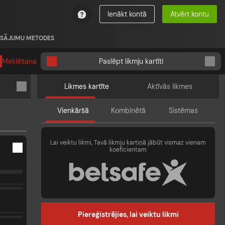
Ienākt kontā
Atvērt kontu
SĀJUMU METODES
Meklēšana
Paslēpt likmju kartīti
Likmes kartīte
Aktīvās likmes
Vienkāršā
Kombinētā
Sistēmas
Lai veiktu likmi, Tavā likmju kartiņā jābūt vismaz vienam
koeficientam
Piereģistrējies, lai veiktu likmi