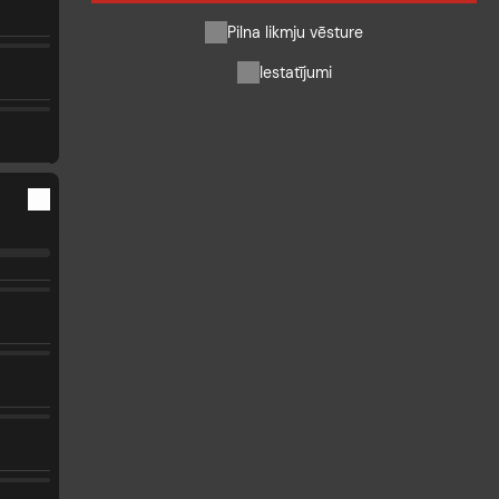
Pilna likmju vēsture
Iestatījumi