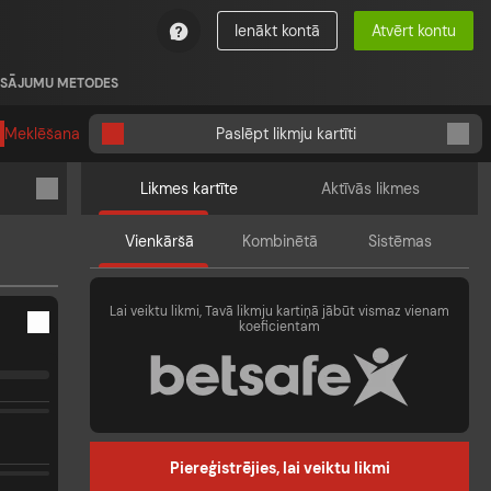
Ienākt kontā
Atvērt kontu
SĀJUMU METODES
Meklēšana
Paslēpt likmju kartīti
Likmes kartīte
Aktīvās likmes
Vienkāršā
Kombinētā
Sistēmas
Lai veiktu likmi, Tavā likmju kartiņā jābūt vismaz vienam
koeficientam
Piereģistrējies, lai veiktu likmi