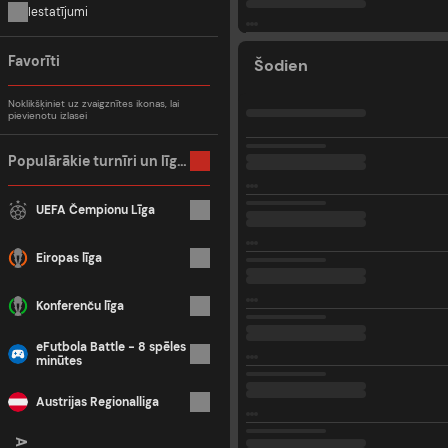
Iestatījumi
Favorīti
Šodien
Noklikšķiniet uz zvaigznītes ikonas, lai
pievienotu izlasei
Populārākie turnīri un līgas
UEFA Čempionu Līga
Eiropas līga
Konferenču līga
eFutbola Battle - 8 spēles
minūtes
Austrijas Regionalliga