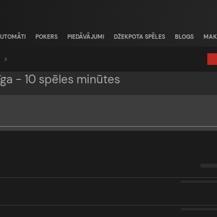
AUTOMĀTI
POKERS
PIEDĀVĀJUMI
DŽEKPOTA SPĒLES
BLOGS
MAK
>
īga - 10 spēles minūtes