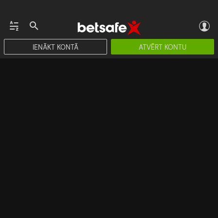
IENĀKT KONTĀ
ATVĒRT KONTU