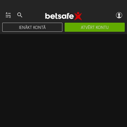
IENĀKT KONTĀ
ATVĒRT KONTU