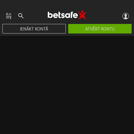
IENĀKT KONTĀ
ATVĒRT KONTU