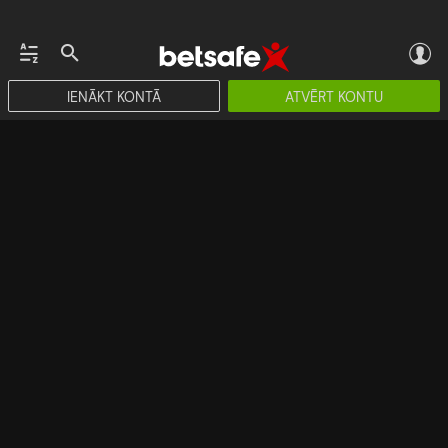
IENĀKT KONTĀ
ATVĒRT KONTU