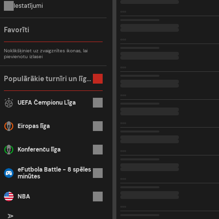
Iestatījumi
Favorīti
Noklikšķiniet uz zvaigznītes ikonas, lai
pievienotu izlasei
Populārākie turnīri un līgas
UEFA Čempionu Līga
Eiropas līga
Konferenču līga
eFutbola Battle - 8 spēles
minūtes
NBA