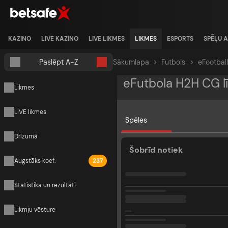
KAZINO
LIVE KAZINO
LIVE LIKMES
LIKMES
ESPORTS
SPĒĻU 
Paslēpt A-Z
Sākumlapa
>
Futbols
>
eFootball
eFutbola H2H CG lī
Likmes
LIVE likmes
Spēles
Drīzumā
Šobrīd notiek
Augstāks koef.
237
Statistika un rezultāti
Likmju vēsture