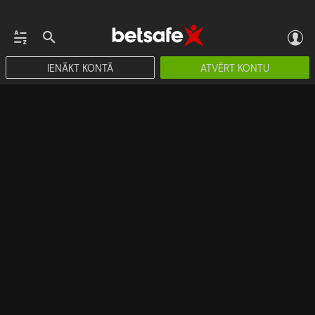
IENĀKT KONTĀ
ATVĒRT KONTU