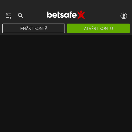
IENĀKT KONTĀ
ATVĒRT KONTU