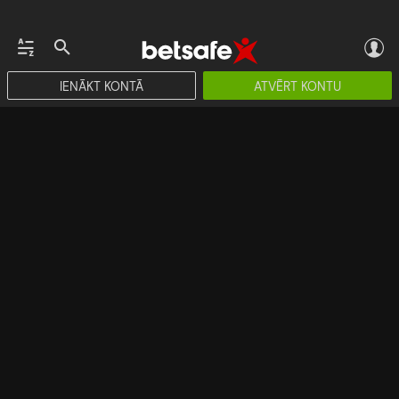
IENĀKT KONTĀ
ATVĒRT KONTU