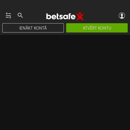
IENĀKT KONTĀ
ATVĒRT KONTU