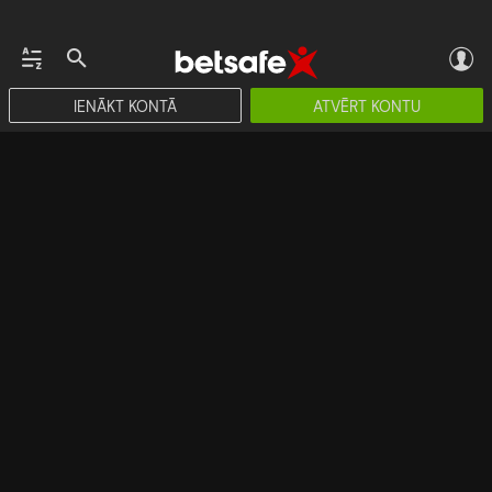
IENĀKT KONTĀ
ATVĒRT KONTU