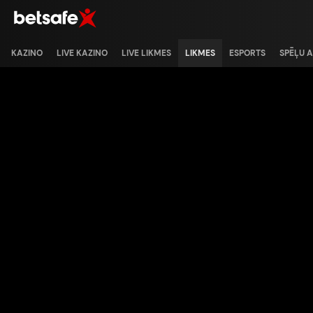
KAZINO
LIVE KAZINO
LIVE LIKMES
LIKMES
ESPORTS
SPĒĻU 