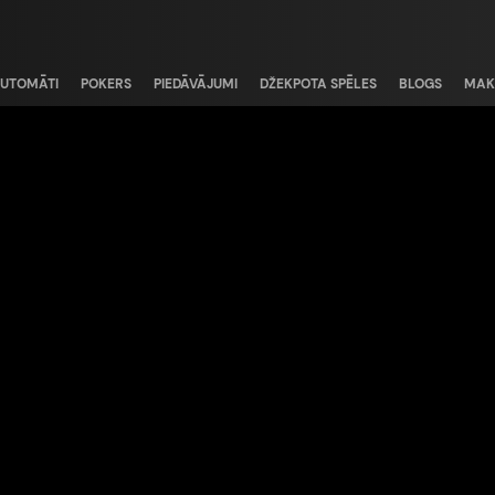
AUTOMĀTI
POKERS
PIEDĀVĀJUMI
DŽEKPOTA SPĒLES
BLOGS
MAK