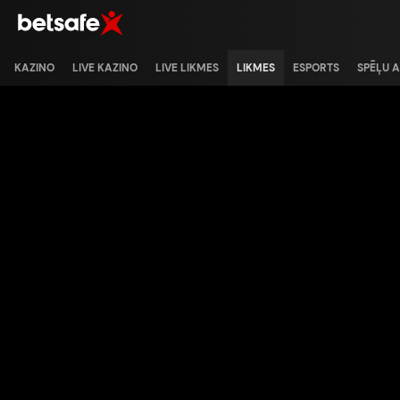
KAZINO
LIVE KAZINO
LIVE LIKMES
LIKMES
ESPORTS
SPĒĻU 