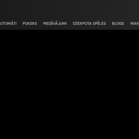
AUTOMĀTI
POKERS
PIEDĀVĀJUMI
DŽEKPOTA SPĒLES
BLOGS
MAK