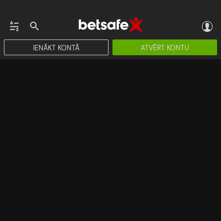
IENĀKT KONTĀ
ATVĒRT KONTU