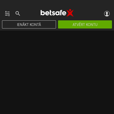
IENĀKT KONTĀ
ATVĒRT KONTU