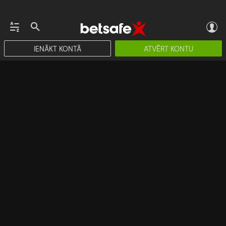
IENĀKT KONTĀ
ATVĒRT KONTU