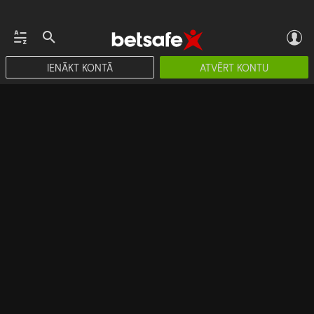
IENĀKT KONTĀ
ATVĒRT KONTU