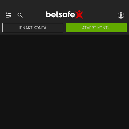
IENĀKT KONTĀ
ATVĒRT KONTU