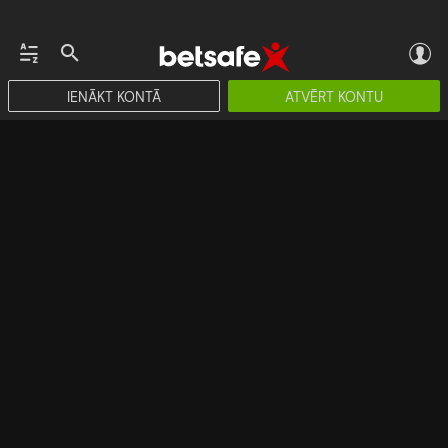
IENĀKT KONTĀ
ATVĒRT KONTU