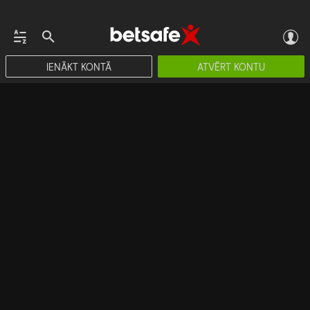
IENĀKT KONTĀ
ATVĒRT KONTU