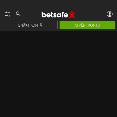
IENĀKT KONTĀ
ATVĒRT KONTU