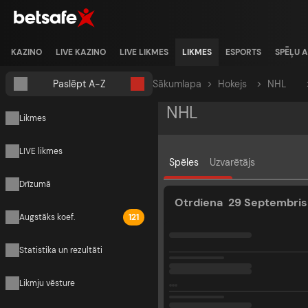
KAZINO
LIVE KAZINO
LIVE LIKMES
LIKMES
ESPORTS
SPĒĻU 
Paslēpt A-Z
Sākumlapa
>
Hokejs
>
NHL
NHL
Likmes
LIVE likmes
Spēles
Uzvarētājs
Drīzumā
Otrdiena
29 Septembris
Augstāks koef.
121
Statistika un rezultāti
Likmju vēsture