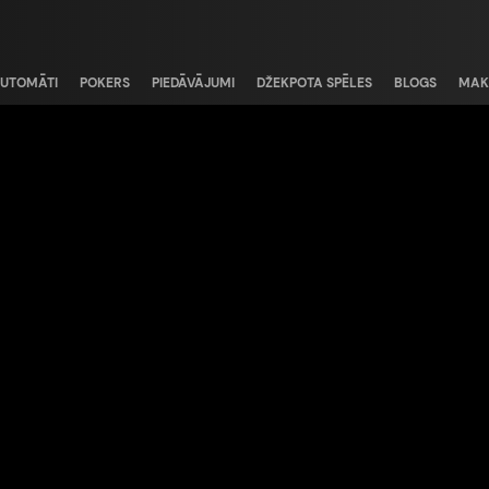
AUTOMĀTI
POKERS
PIEDĀVĀJUMI
DŽEKPOTA SPĒLES
BLOGS
MAK