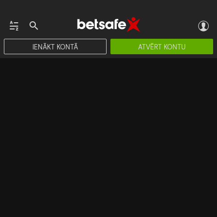
IENĀKT KONTĀ
ATVĒRT KONTU