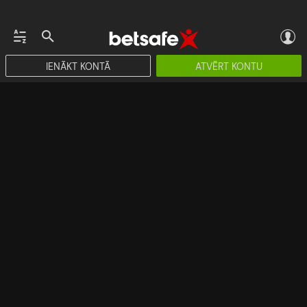
IENĀKT KONTĀ
ATVĒRT KONTU