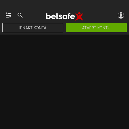
IENĀKT KONTĀ
ATVĒRT KONTU