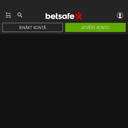
IENĀKT KONTĀ
ATVĒRT KONTU