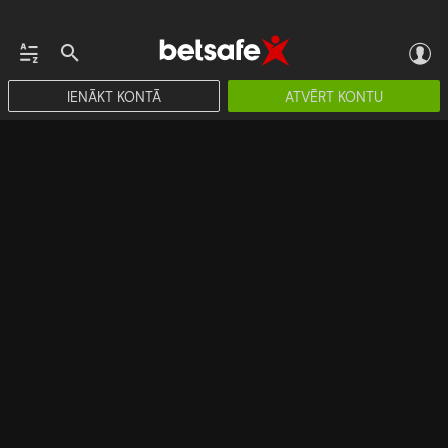
IENĀKT KONTĀ
ATVĒRT KONTU