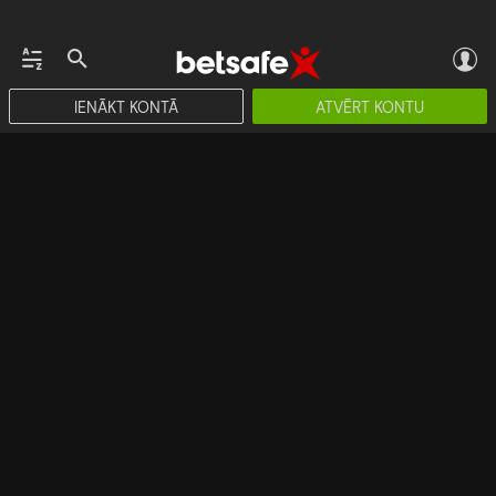
IENĀKT KONTĀ
ATVĒRT KONTU