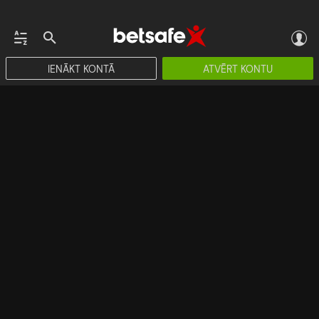
IENĀKT KONTĀ
ATVĒRT KONTU