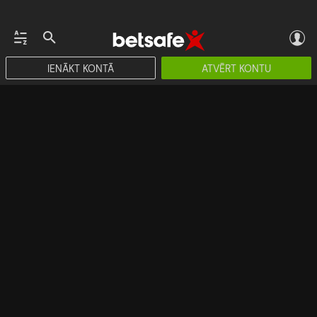
IENĀKT KONTĀ
ATVĒRT KONTU