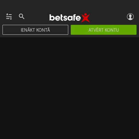
IENĀKT KONTĀ
ATVĒRT KONTU