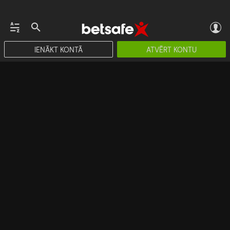
IENĀKT KONTĀ
ATVĒRT KONTU