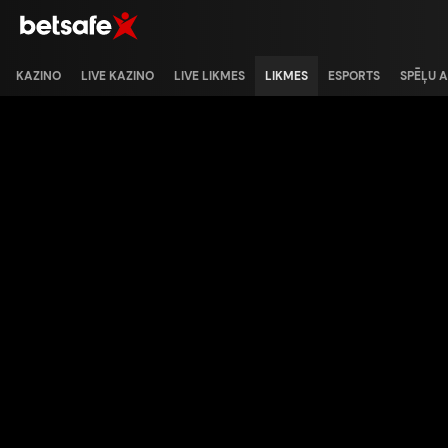
KAZINO
LIVE KAZINO
LIVE LIKMES
LIKMES
ESPORTS
SPĒĻU 