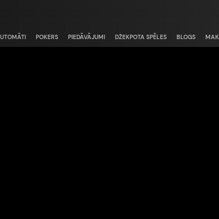
AUTOMĀTI
POKERS
PIEDĀVĀJUMI
DŽEKPOTA SPĒLES
BLOGS
MAK