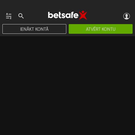
IENĀKT KONTĀ
ATVĒRT KONTU