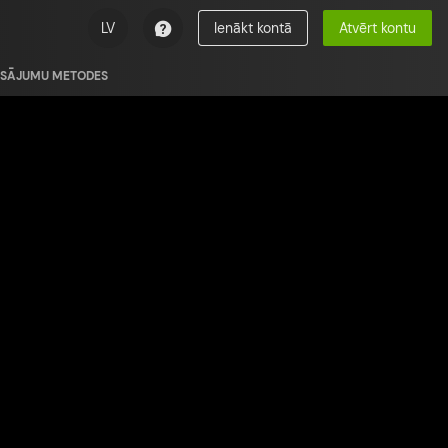
LV
Ienākt kontā
Atvērt kontu
English
SĀJUMU METODES
Latviešu
Русский