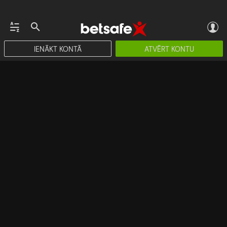
IENĀKT KONTĀ
ATVĒRT KONTU