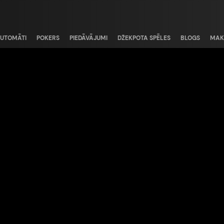
AUTOMĀTI
POKERS
PIEDĀVĀJUMI
DŽEKPOTA SPĒLES
BLOGS
MAK