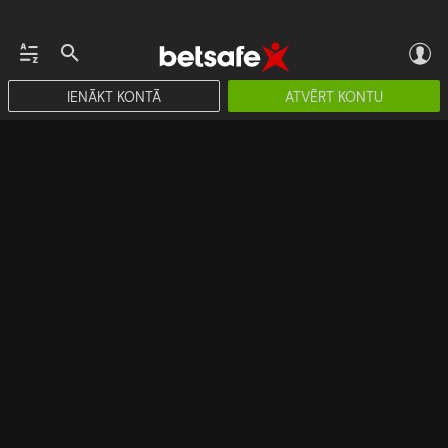
IENĀKT KONTĀ
ATVĒRT KONTU