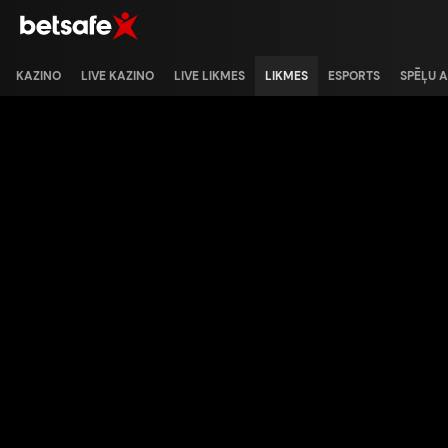
KAZINO
LIVE KAZINO
LIVE LIKMES
LIKMES
ESPORTS
SPĒĻU 