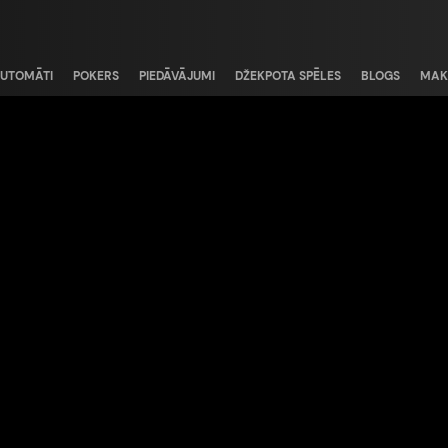
AUTOMĀTI
POKERS
PIEDĀVĀJUMI
DŽEKPOTA SPĒLES
BLOGS
MAK