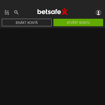
IENĀKT KONTĀ
ATVĒRT KONTU