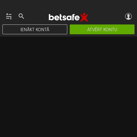
IENĀKT KONTĀ
ATVĒRT KONTU