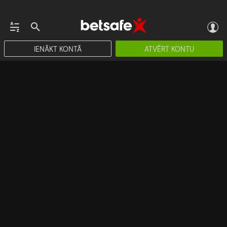
IENĀKT KONTĀ
ATVĒRT KONTU